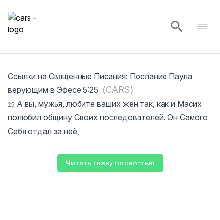
cars
Open
Ссылки на Священные Писания
:
Послание Паула
(
CARS
)
верующим в Эфесе 5:25
А вы, мужья, любите ваших жён так, как и Масих
25
полюбил общину Своих последователей. Он Самого
Себя отдал за неё,
Читать главу полностью