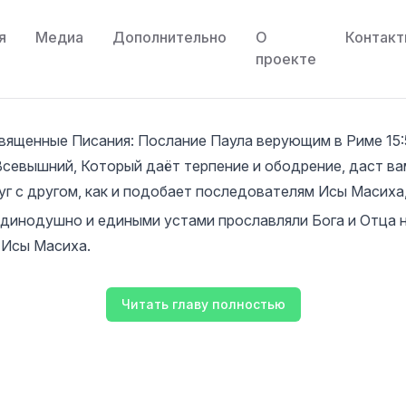
я
Медиа
Дополнительно
О
Контак
проекте
Священные Писания
:
Послание Паула верующим в Риме 15:
Всевышний, Который даёт терпение и ободрение, даст ва
уг с другом, как и подобает последователям Исы Масиха
единодушно и едиными устами прославляли Бога и Отца 
 Исы Масиха.
Читать главу полностью