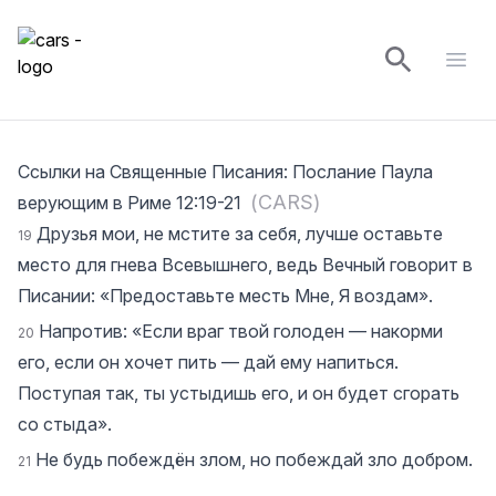
cars
Open
Ссылки на Священные Писания
:
Послание Паула
(
CARS
)
верующим в Риме 12:19-21
Друзья мои, не мстите за себя, лучше оставьте
19
место для гнева Всевышнего, ведь Вечный говорит в
Писании: «Предоставьте месть Мне, Я воздам».
Напротив: «Если враг твой голоден — накорми
20
его, если он хочет пить — дай ему напиться.
Поступая так, ты устыдишь его, и он будет сгорать
со стыда».
Не будь побеждён злом, но побеждай зло добром.
21