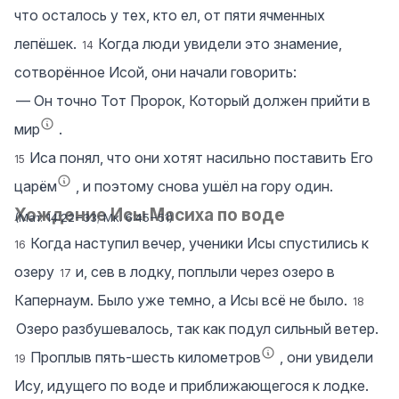
что осталось у тех, кто ел, от пяти ячменных
лепёшек.
Когда люди увидели это знамение,
14
сотворённое Исой, они начали говорить:
― Он точно Тот Пророк, Который должен прийти в
мир
.
Иса понял, что они хотят насильно поставить Его
15
царём
, и поэтому снова ушёл на гору один.
Хождение Исы Масиха по воде
(
Мат. 14:22‒33
;
Мк. 6:45‒51
)
Когда наступил вечер, ученики Исы спустились к
16
озеру
и, сев в лодку, поплыли через озеро в
17
Капернаум. Было уже темно, а Исы всё не было.
18
Озеро разбушевалось, так как подул сильный ветер.
Проплыв пять-шесть километров
, они увидели
19
Ису, идущего по воде и приближающегося к лодке.