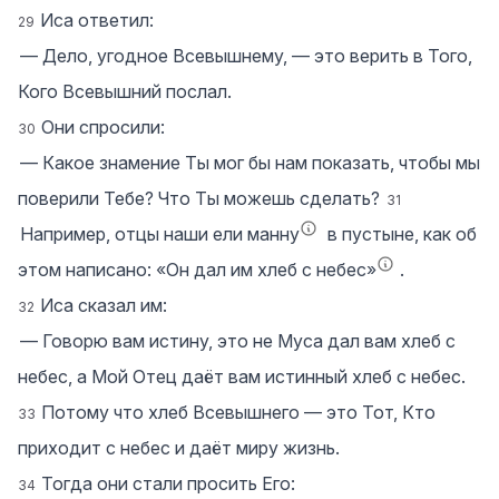
Иса ответил:
29
― Дело, угодное Всевышнему, — это верить в Того,
Кого Всевышний послал.
Они спросили:
30
― Какое знамение Ты мог бы нам показать, чтобы мы
поверили Тебе? Что Ты можешь сделать?
31
Например, отцы наши ели манну
в пустыне, как об
этом написано: «Он дал им хлеб с небес»
.
Иса сказал им:
32
― Говорю вам истину, это не Муса дал вам хлеб с
небес, а Мой Отец даёт вам истинный хлеб с небес.
Потому что хлеб Всевышнего — это Тот, Кто
33
приходит с небес и даёт миру жизнь.
Тогда они стали просить Его:
34