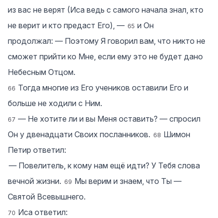
из вас не верят (Иса ведь с самого начала знал, кто
не верит и кто предаст Его), —
и Он
65
продолжал: — Поэтому Я говорил вам, что никто не
сможет прийти ко Мне, если ему это не будет дано
Небесным Отцом.
Тогда многие из Его учеников оставили Его и
66
больше не ходили с Ним.
― Не хотите ли и вы Меня оставить? — спросил
67
Он у двенадцати Своих посланников.
Шимон
68
Петир ответил:
― Повелитель, к кому нам ещё идти? У Тебя слова
вечной жизни.
Мы верим и знаем, что Ты —
69
Святой Всевышнего.
Иса ответил:
70