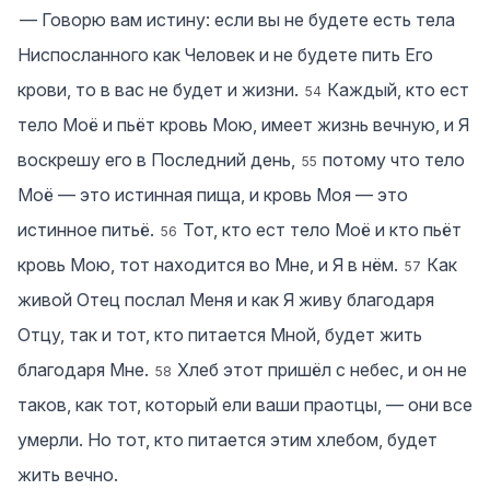
― Говорю вам истину: если вы не будете есть тела
Ниспосланного как Человек и не будете пить Его
крови, то в вас не будет и жизни.
Каждый, кто ест
54
тело Моё и пьёт кровь Мою, имеет жизнь вечную, и Я
воскрешу его в Последний день,
потому что тело
55
Моё — это истинная пища, и кровь Моя — это
истинное питьё.
Тот, кто ест тело Моё и кто пьёт
56
кровь Мою, тот находится во Мне, и Я в нём.
Как
57
живой Отец послал Меня и как Я живу благодаря
Отцу, так и тот, кто питается Мной, будет жить
благодаря Мне.
Хлеб этот пришёл с небес, и он не
58
таков, как тот, который ели ваши праотцы, — они все
умерли. Но тот, кто питается этим хлебом, будет
жить вечно.