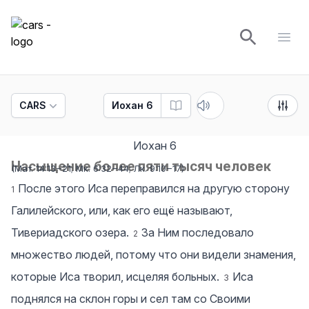
cars
Open
CARS
Иохан 6
Иохан
6
Насыщение более пяти тысяч человек
(
Мат. 14:13‒21
;
Мк. 6:32‒44
;
Лк. 9:10‒17
)
После этого Иса переправился на другую сторону
1
Галилейского, или, как его ещё называют,
Тивериадского озера.
За Ним последовало
2
множество людей, потому что они видели знамения,
которые Иса творил, исцеляя больных.
Иса
3
поднялся на склон горы и сел там со Своими