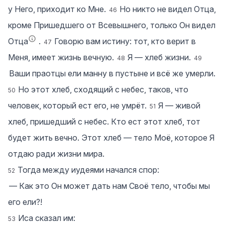
у Него, приходит ко Мне.
Но никто не видел Отца,
46
кроме Пришедшего от Всевышнего, только Он видел
Отца
.
Говорю вам истину: тот, кто верит в
47
Меня, имеет жизнь вечную.
Я — хлеб жизни.
48
49
Ваши праотцы ели манну в пустыне и всё же умерли.
Но этот хлеб, сходящий с небес, таков, что
50
человек, который ест его, не умрёт.
Я — живой
51
хлеб, пришедший с небес. Кто ест этот хлеб, тот
будет жить вечно. Этот хлеб — тело Моё, которое Я
отдаю ради жизни мира.
Тогда между иудеями начался спор:
52
― Как это Он может дать нам Своё тело, чтобы мы
его ели?!
Иса сказал им:
53