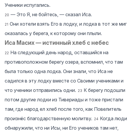
Ученики испугались.
― Это Я, не бойтесь, — сказал Иса.
20
Они хотели взять Его в лодку, и лодка в тот же миг
21
оказалась у берега, к которому они плыли.
Иса Масих — истинный хлеб с небес
На следующий день народ, оставшийся на
22
противоположном берегу озера, вспомнил, что там
была только одна лодка. Они знали, что Иса не
садился в эту лодку вместе со Своими учениками и
что ученики отправились одни.
К берегу подошли
23
потом другие лодки из Тивериады и тоже пристали
там, где народ ел хлеб после того, как Повелитель
произнёс благодарственную молитву.
Когда люди
24
обнаружили, что ни Исы, ни Его учеников там нет,