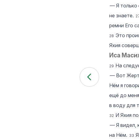
― Я только 
не знаете.
2
ремни Его с
Это прои
28
Яхия соверш
Иса Маси
На следую
29
― Вот Жерт
Нём я говор
ещё до мен
в воду для 
И Яхия п
32
― Я видел, 
на Нём.
Я
33