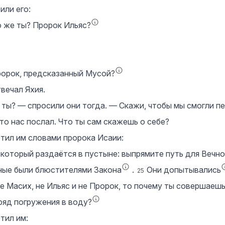
или его:
о же ты? Пророк Ильяс?
ророк, предсказанный Мусой?
вечал Яхия.
ты? — спросили они тогда. — Скажи, чтобы мы смогли п
кто нас послал. Что ты сам скажешь о себе?
етил им словами пророка Исаии:
 который раздаётся в пустыне: выпрямите путь для Вечно
ные были блюстителями Закона
.
Они допытывались
25
е Масих, не Ильяс и не Пророк, то почему ты совершаеш
яд погружения в воду?
тил им: