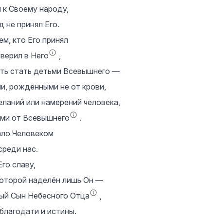
 к Своему народу,
д не принял Его.
ем, кто Его принял
оверил в Него
,
сть стать детьми Всевышнего —
и, рождёнными не от крови,
еланий или намерений человека,
ми от Всевышнего
.
ало Человеком
среди нас.
го славу,
которой наделён лишь Он —
ый Сын Небесного Отца
,
благодати и истины.