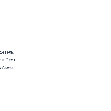
детель,
и в Этот
о Свете.