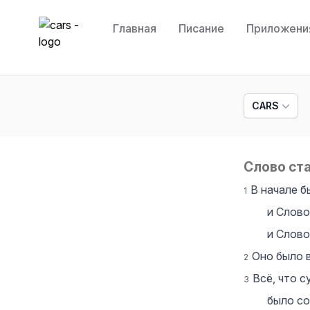
Главная
Писание
Приложени
cars
CARS
Слово ст
В начале 
1
и Слово
и Слов
Оно было 
2
Всё, что с
3
было со