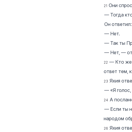
Они спрос
21
― Тогда кт
Он ответил:
― Нет.
― Так ты П
― Нет, — от
― Кто же 
22
ответ тем, 
Яхия отв
23
― «Я голос,
А послан
24
― Если ты н
народом обр
Яхия отве
26