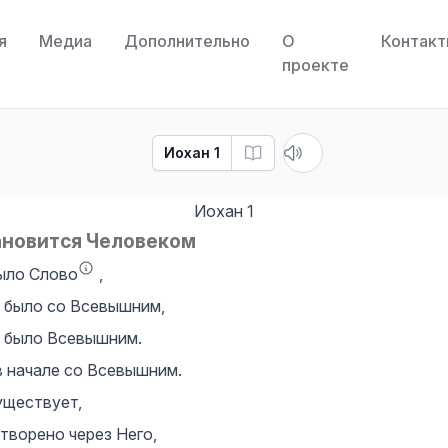
я
Медиа
Дополнительно
О
Контак
проекте
Иохан 1
Иохан
1
ановится Человеком
было Слово
,
 было со Всевышним,
о было Всевышним.
в начале со Всевышним.
уществует,
творено через Него,