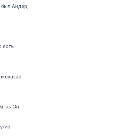
 был Андер,
о есть
и сказал
ом.
Он
45
угие