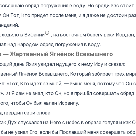
совершаю обряд погружения в воду. Но среди вас стоит 
Он Тот, Кто придёт после меня, и я даже не достоин ра
7
андалий.
сходило в Вифании
, на восточном берегу реки Иордан, 
ал над народом обряд погружения в воду.
х — Жертвенный Ягнёнок Всевышнего
щий день Яхия увидел идущего к нему Ису и сказал:
венный Ягнёнок Всевышнего, Который забирает грех мир
ил: «Тот, Кто идёт за мной, — выше меня, потому что Он
я».
Я сам не знал, кто Он, но я пришёл совершать обряд
31
того, чтобы Он был явлен Исраилу.
одтвердил свои слова:
как Дух спускался на Него с небес в образе голубя и как 
 бы не узнал Его, если бы Пославший меня совершать об