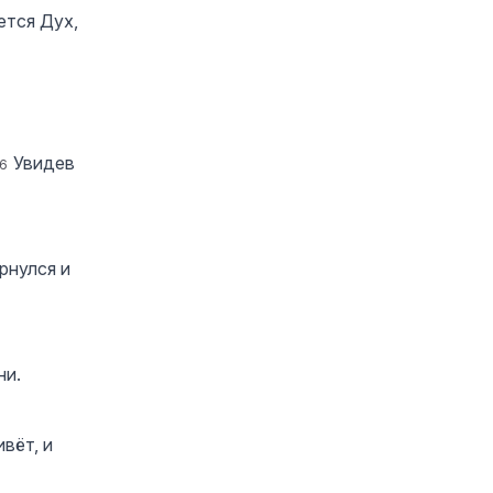
ется Дух,
Увидев
6
рнулся и
ни.
вёт, и