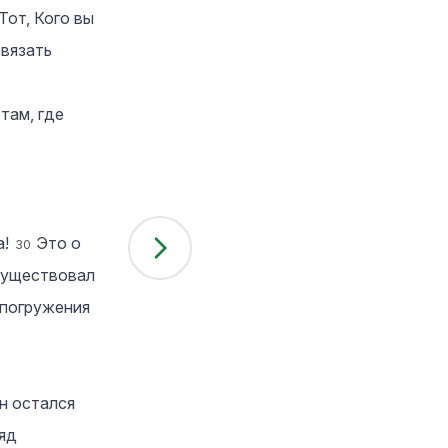
Тот, Кого вы
звязать
там, где
а!
Это о
30
 существовал
 погружения
Он остался
ряд