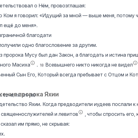
етельствовал о Нём, провозглашая:
о Ком я говорил: «Идущий за мной — выше меня, потому 
 ещё до меня».
зграничной благодати
получили одно благословение за другим.
з пророка Мусу был дан Закон, а благодать и истина при
нного Масиха
.
Всевышнего никто никогда не видел
18
енный Сын Его, Который всегда пребывает с Отцом и К
жения пророка Яхии
. 1:2‒8
;
Лк. 3:1‒18
)
детельство Яхии. Когда предводители иудеев послали к 
 священнослужителей и левитов
, чтобы спросить его, 
 сказал им прямо, не скрывая:
х.