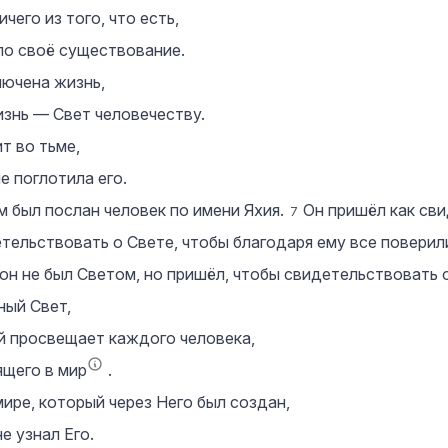
ичего из того, что есть,
ло своё существование.
лючена жизнь,
изнь — Свет человечеству.
т во тьме,
не поглотила его.
 был послан человек по имени Яхия.
Он пришёл как сви
7
тельствовать о Свете, чтобы благодаря ему все поверил
он не был Светом, но пришёл, чтобы свидетельствовать 
ный Свет,
 просвещает каждого человека,
щего в мир
.
мире, который через Него был создан,
не узнал Его.