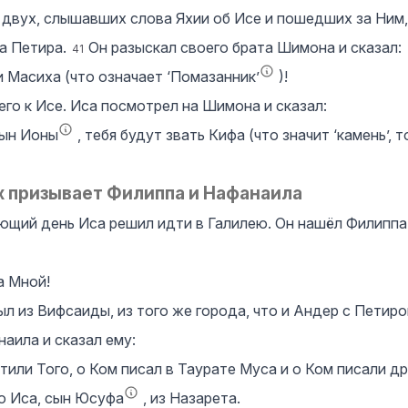
 двух, слышавших слова Яхии об Исе и пошедших за Ним,
а Петира.
Он разыскал своего брата Шимона и сказал:
41
 Масиха (что означает ‘Помазанник’
)!
его к Исе. Иса посмотрел на Шимона и сказал:
ын Ионы
, тебя будут звать Кифа (что значит ‘камень’, т
х призывает Филиппа и Нафанаила
ющий день Иса решил идти в Галилею. Он нашёл Филиппа 
а Мной!
л из Вифсаиды, из того же города, что и Андер с Петир
аила и сказал ему:
или Того, о Ком писал в Таурате Муса и о Ком писали др
о Иса, сын Юсуфа
, из Назарета.