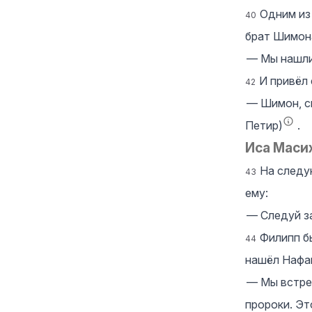
Одним из
40
брат Шимон
― Мы нашли
И привёл 
42
― Шимон, с
Петир)
.
Иса Маси
На следу
43
ему:
― Следуй з
Филипп бы
44
нашёл Нафан
― Мы встрет
пророки. Эт