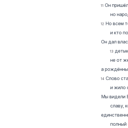
Он пришёл
11
но наро
Но всем т
12
и кто п
Он дал вла
детьм
13
не от ж
а рождённы
Слово ст
14
и жило 
Мы видели Е
славу, 
единственн
полный 