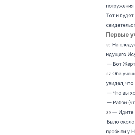
погружения 
Тот и будет
свидетельст
Первые у
На следу
35
идущего Ису
― Вот Жерт
Оба учен
37
увидел, что
― Что вы х
― Рабби (чт
― Идите з
39
Было около 
пробыли у Н