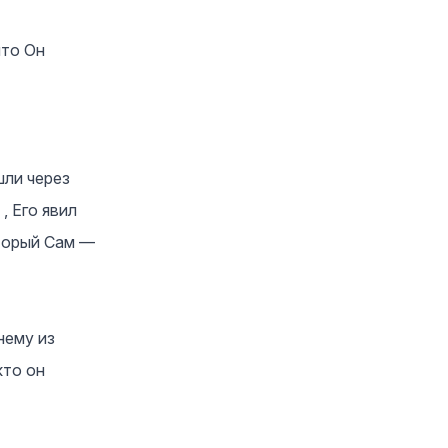
что Он
шли через
, Его явил
оторый Сам —
нему из
кто он