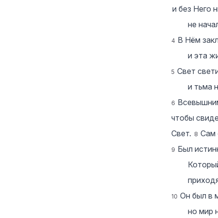
и без Него н
не нача
В Нём зак
4
и эта ж
Свет свети
5
и тьма 
Всевышним
6
чтобы свиде
Свет.
Сам 
8
Был истин
9
Который
приходя
Он был в 
10
но мир 