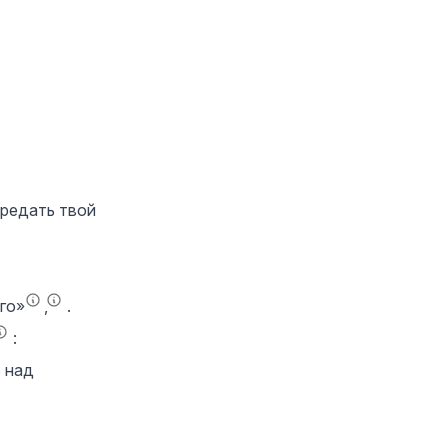
ередать твой
го»
,
.
:
ь над