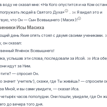
в воду не сказал мне: «На Кого опустится и на Ком остан
 погружать людей в Святого Духа»
.
Я видел это и
34
вую, что Он — Сын Всевышнего (
Масих
)!
ченики Исы Масиха
ющий день Яхия опять стоял с двумя своими учениками.
3
, он сказал:
венный Ягнёнок Всевышнего!
ика, услышав эти слова, последовали за Исой.
Иса обе
38
 они идут за Ним.
отите? — спросил Он.
о значит ‘учитель’), скажи, где Ты живёшь? — спросили о
а Мной, и вы сами увидите, — сказал Иса.
четырёх часов пополудни. Они пошли, увидели, где Он жи
его до вечера того дня.