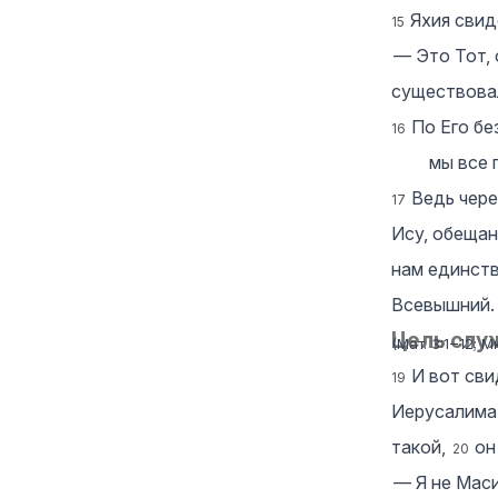
Яхия свид
15
― Это Тот, 
существовал
По Его бе
16
мы все 
Ведь чере
17
Ису, обеща
нам единств
Всевышний.
Цель слу
(
Мат. 3:1‒12
;
Мк
И вот сви
19
Иерусалима
такой,
он
20
― Я не Маси