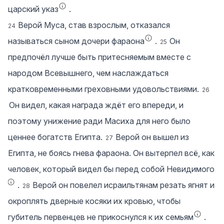
царский указ
.
Верой Муса, став взрослым, отказался
24
называться сыном дочери фараона
.
Он
25
предпочёл лучше быть притесняемым вместе с
народом Всевышнего, чем наслаждаться
кратковременными греховными удовольствиями.
26
Он видел, какая награда ждёт его впереди, и
поэтому унижение ради Масиха для него было
ценнее богатств Египта.
Верой он вышел из
27
Египта, не боясь гнева фараона. Он вытерпел всё, как
человек, который видел бы перед собой Невидимого
.
Верой он повелел исраильтянам резать ягнят и
28
окроплять дверные косяки их кровью, чтобы
губитель первенцев не прикоснулся к их семьям
.