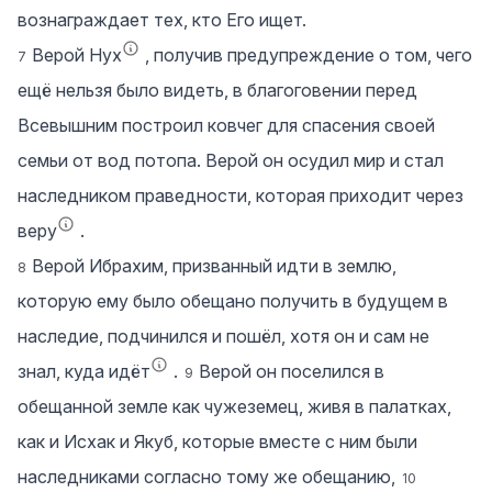
вознаграждает тех, кто Его ищет.
Верой Нух
, получив предупреждение о том, чего
7
ещё нельзя было видеть, в благоговении перед
Всевышним построил ковчег для спасения своей
семьи от вод потопа. Верой он осудил мир и стал
наследником праведности, которая приходит через
веру
.
Верой Ибрахим, призванный идти в землю,
8
которую ему было обещано получить в будущем в
наследие, подчинился и пошёл, хотя он и сам не
знал, куда идёт
.
Верой он поселился в
9
обещанной земле как чужеземец, живя в палатках,
как и Исхак и Якуб, которые вместе с ним были
наследниками согласно тому же обещанию,
10