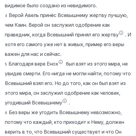
видимое было создано из невидимого.
Верой Авель принёс Всевышнему жертву лучшую,
4
чем Каин. Верой он заслужил одобрение как
праведник, когда Всевышний принял его жертву
. И
хотя его самого уже нет в живых, пример его веры
важен для нас и сейчас.
Благодаря вере Енох
был взят из этого мира, не
5
увидев смерти. Его нигде не могли найти, потому что
Всевышний взял его. Но до того, как он был взят из
этого мира, он заслужил одобрение как человек,
угодивший Всевышнему
.
Без веры же угодить Всевышнему невозможно,
6
потому что каждый, кто приходит к Нему, должен
верить в то, что Всевышний существует и что Он