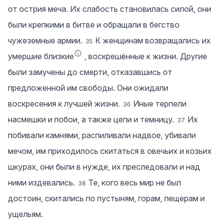
от острия меча. Их слабость становилась силой, они
были крепкими в битве и обращали в бегство
чужеземные армии.
К женщинам возвращались их
35
умершие близкие
, воскрешённые к жизни. Другие
были замучены до смерти, отказавшись от
предложенной им свободы. Они ожидали
воскресения к лучшей жизни.
Иные терпели
36
насмешки и побои, а также цепи и темницу.
Их
37
побивали камнями, распиливали надвое, убивали
мечом, им приходилось скитаться в овечьих и козьих
шкурах, они были в нужде, их преследовали и над
ними издевались.
Те, кого весь мир не был
38
достоин, скитались по пустыням, горам, пещерам и
ущельям.