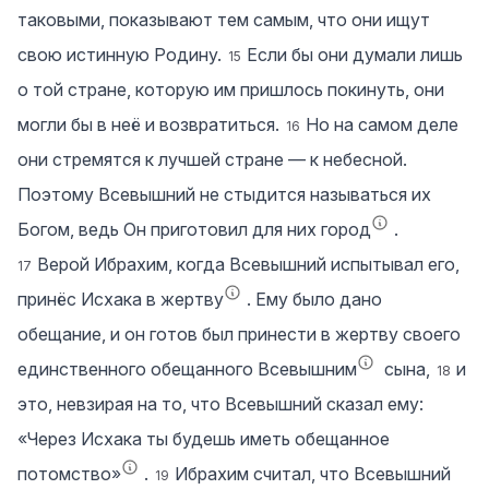
таковыми, показывают тем самым, что они ищут
свою истинную Родину.
Если бы они думали лишь
15
о той стране, которую им пришлось покинуть, они
могли бы в неё и возвратиться.
Но на самом деле
16
они стремятся к лучшей стране — к небесной.
Поэтому Всевышний не стыдится называться их
Богом, ведь Он приготовил для них город
.
Верой Ибрахим, когда Всевышний испытывал его,
17
принёс Исхака в жертву
. Ему было дано
обещание, и он готов был принести в жертву своего
единственного обещанного Всевышним
сына,
и
18
это, невзирая на то, что Всевышний сказал ему:
«Через Исхака ты будешь иметь обещанное
потомство»
.
Ибрахим считал, что Всевышний
19