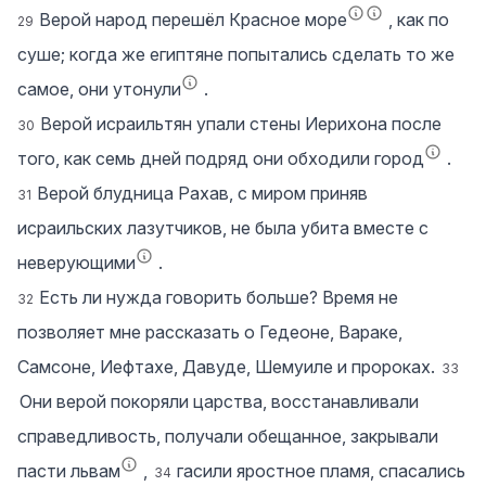
Верой народ перешёл Красное море
, как по
29
суше; когда же египтяне попытались сделать то же
самое, они утонули
.
Верой исраильтян упали стены Иерихона после
30
того, как семь дней подряд они обходили город
.
Верой блудница Рахав, с миром приняв
31
исраильских лазутчиков, не была убита вместе с
неверующими
.
Есть ли нужда говорить больше? Время не
32
позволяет мне рассказать о Гедеоне, Вараке,
Самсоне, Иефтахе, Давуде, Шемуиле и пророках.
33
Они верой покоряли царства, восстанавливали
справедливость, получали обещанное, закрывали
пасти львам
,
гасили яростное пламя, спасались
34